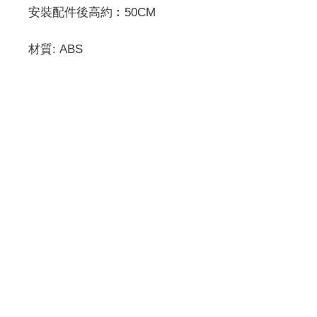
安裝配件後高約︰50CM
材質: ABS
門市 Shop
地址︰
油麻地彌敦道534-538
現時點
商場2樓275A
Address:
275A, 2/F, Ins Point
Mall,Nathan Road 534-538,
Yau Ma Tei, Hong Kong.