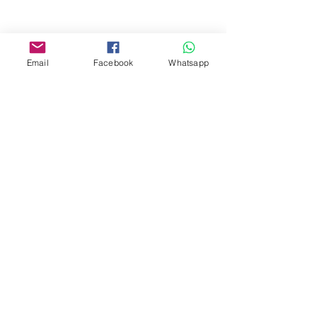
Facebook:
www.facebook.com/toyercityhk
Email
Facebook
Whatsapp
Whatsapp:
6376 7756