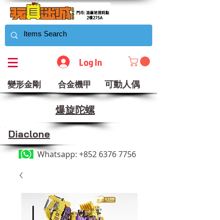
Log In
可動人偶
變形金剛
合金機甲
​爆旋陀螺
Diaclone
Whatsapp:
+852 6376 7756