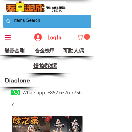
Log In
可動人偶
變形金剛
合金機甲
​爆旋陀螺
Diaclone
Whatsapp:
+852 6376 7756