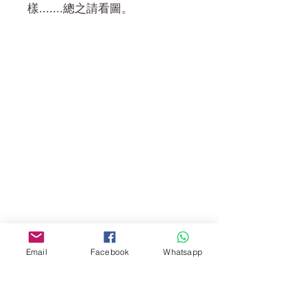
樣.......總之請看圖。
門市 Shop
地址︰
油麻地彌敦道534-538
現時點
商場2樓275A
Address:
275A, 2/F, Ins Point
Mall,Nathan Road 534-538,
Yau Ma Tei, Hong Kong.
Email
Facebook
Whatsapp
Facebook:
www.facebook.com/toyercityhk