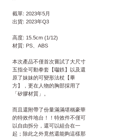
截單: 2023年5月
出貨: 2023年Q3
高度: 15.5cm (1/12)
材質: PS、ABS
本次產品不僅首次嘗試了大尺寸
五指全可動拳套【囓鉄】以及還
原了妹妹的可變形法杖【畢
方】，更在人物的胸部採用了
「矽膠材質」。
而且還附帶了份量滿滿堪稱豪華
的特效件地台！！特效件不僅可
以自由拆分，還可以組合在一
起；除此之外竟然還能夠這樣那