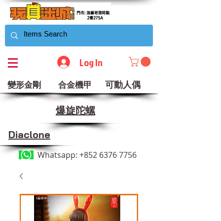
Log In
可動人偶
變形金剛
合金機甲
​爆旋陀螺
Diaclone
Whatsapp:
+852 6376 7756