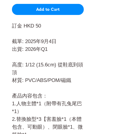
Add to Cart
訂金 HKD 50
截單: 2025年9月4日
出貨: 2026年Q1
高度: 1/12 (15.6cm) 從鞋底到頭
頂
材質: PVC/ABS/POM/磁鐵
產品內容包含：
1.人物主體*1（附帶有孔兔尾巴
*1）
2.替換臉型*3【害羞臉*1（本體
包含、可動眼）、閉眼臉*1、微