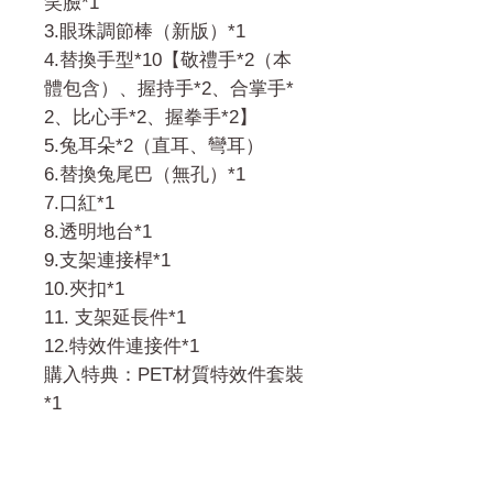
笑臉*1
3.眼珠調節棒（新版）*1
4.替換手型*10【敬禮手*2（本
體包含）、握持手*2、合掌手*
2、比心手*2、握拳手*2】
5.兔耳朵*2（直耳、彎耳）
6.替換兔尾巴（無孔）*1
7.口紅*1
8.透明地台*1
9.支架連接桿*1
10.夾扣*1
11. 支架延長件*1
12.特效件連接件*1
購入特典：PET材質特效件套裝
*1