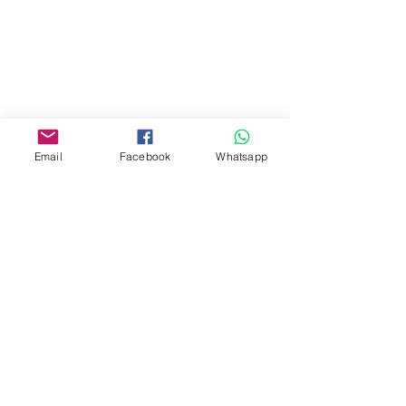
門市 Shop
地址︰
油麻地彌敦道534-538
現時點
商場2樓275A
Email
Facebook
Whatsapp
Address:
275A, 2/F, Ins Point
Mall,Nathan Road 534-538,
Yau Ma Tei, Hong Kong.
Facebook:
www.facebook.com/toyercityhk
Whatsapp:
6376 7756