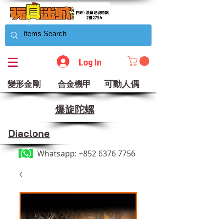
Log In
可動人偶
變形金剛
合金機甲
​爆旋陀螺
Diaclone
Whatsapp:
+852 6376 7756