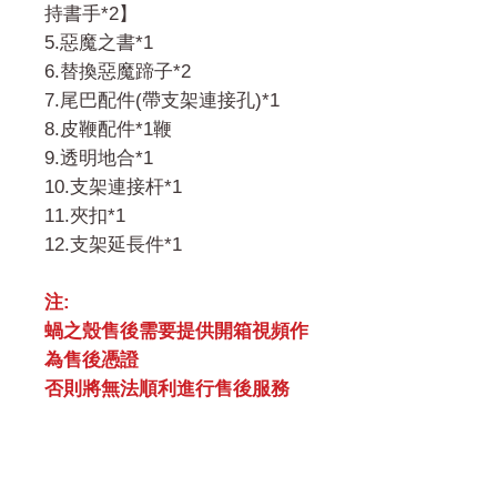
持書手*2】
5.惡魔之書*1
6.替換惡魔蹄子*2
7.尾巴配件(帶支架連接孔)*1
8.皮鞭配件*1鞭
9.透明地合*1
10.支架連接杆*1
11.夾扣*1
12.支架延長件*1
注:
蝸之殼售後需要提供開箱視頻作
為售後憑證
否則將無法順利進行售後服務