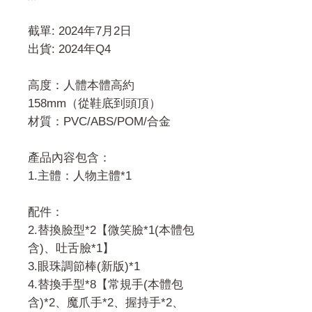
截單: 2024年7月2日
出貨: 2024年Q4
高度：人體本體高約
158mm（從鞋底到頭頂）
材質：PVC/ABS/POM/合金
產品內容包含：
1.主體：人物主體*1
配件：
2.替換臉型*2【微笑臉*1(本體包
含)、吐舌臉*1】
3.眼珠調節棒(新版)*1
4.替換手型*8【常規手(本體包
含)*2、魔爪手*2、握持手*2、