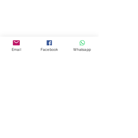
門市 Shop
地址︰
油麻地彌敦道534-538
現時點
商場2樓275A
Email
Facebook
Whatsapp
Address:
275A, 2/F, Ins Point
Mall,Nathan Road 534-538,
Yau Ma Tei, Hong Kong.
Facebook:
www.facebook.com/toyercityhk
Whatsapp:
6376 7756