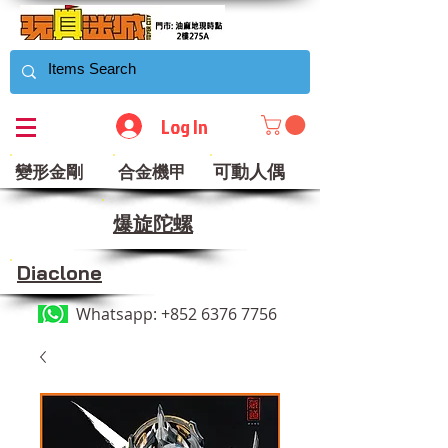
Log In
可動人偶
變形金剛
合金機甲
​爆旋陀螺
Diaclone
Whatsapp:
+852 6376 7756