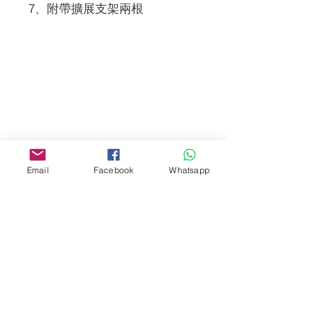
7、附帶擴展支架兩根
門市 Shop
地址︰
油麻地彌敦道534-538
現時點
商場2樓275A
Email
Facebook
Whatsapp
Address:
275A, 2/F, Ins Point
Mall,Nathan Road 534-538,
Yau Ma Tei, Hong Kong.
Facebook:
www.facebook.com/toyercityhk