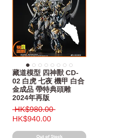
藏道模型 四神獸 CD-
02 白虎 七夜 機甲 白合
金成品 帶特典頭雕
2024年再版
Regular
 HK$980.00 
Sale
Price
HK$940.00
Price
Out of Stock