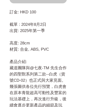
訂金: HKD 100
截單 : 2024年8月2日
出貨: 2025年第一季
高度: 28cm
材質: 合金, ABS, PVC
產品介紹:
藏道團隊與@七夜-TM 先生合作
的四聖獸系列第二款--白虎（貨
號CD-02）也正式與大家見面。
幾張圖供各位先行預覽，白虎會
在原本青龍超高可動性及豐富的
玩法基礎上，再次進行升級，後
續會逐步更新產品的細節及玩