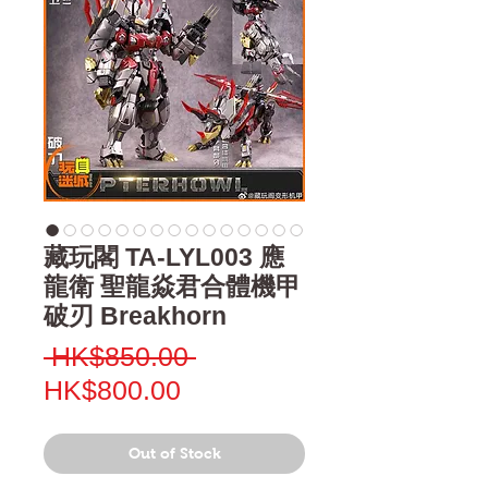
藏玩閣 TA-LYL003 應
龍衛 聖龍焱君合體機甲
破刃 Breakhorn
Regular
 HK$850.00 
Sale
Price
HK$800.00
Price
Out of Stock