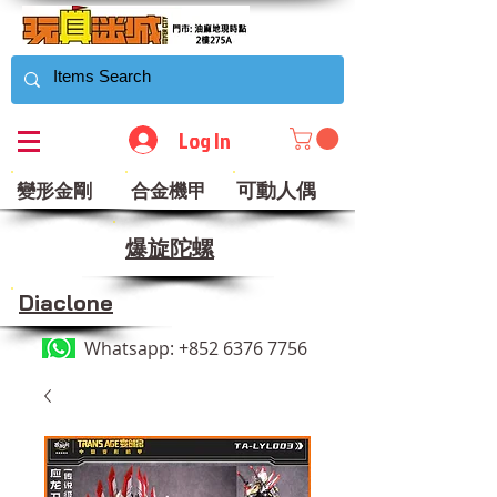
Log In
可動人偶
變形金剛
合金機甲
​爆旋陀螺
Diaclone
Whatsapp:
+852 6376 7756