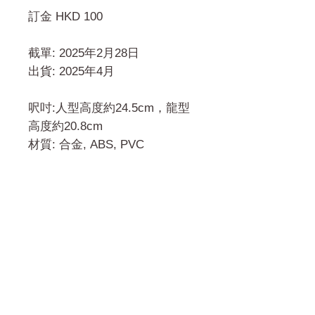
訂金 HKD 100
截單: 2025年2月28日
出貨: 2025年4月
呎吋:人型高度約24.5cm，龍型
高度約20.8cm
材質: 合金, ABS, PVC
門市 Shop
地址︰
油麻地彌敦道534-538
現時點
商場2樓275A