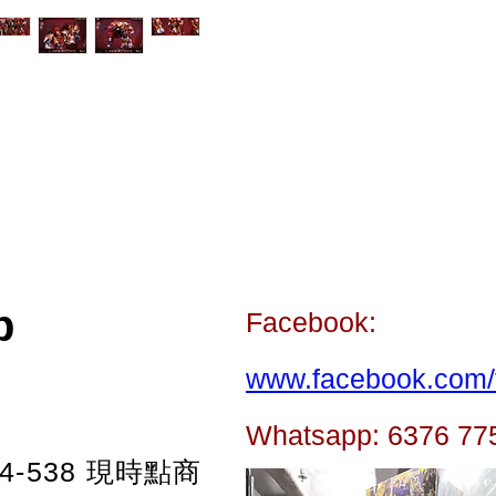
p
Facebook:
www.facebook.com/t
Whatsapp: 6376 77
-538
現時點商