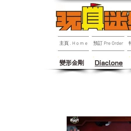
主頁 . H o m e
預訂 Pre Order
變形金剛
Diaclone