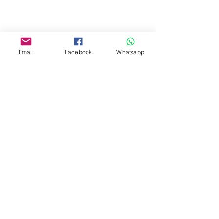
Facebook:
www.facebook.com/toyercityhk
Email
Facebook
Whatsapp
Whatsapp:
6376 7756