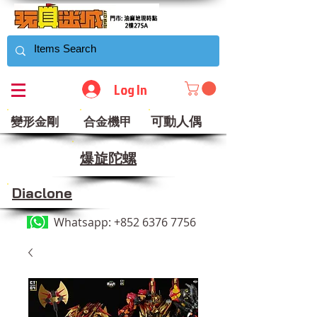
Log In
可動人偶
變形金剛
合金機甲
​爆旋陀螺
Diaclone
Whatsapp:
+852 6376 7756