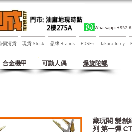
Whatsapp: +852 
特價清貨
現貨 Stock
品牌 Brands
POSE+
Takara Tomy
合金機甲
可動人偶
​爆旋陀螺
藏玩閣 變創
列 第一彈 CT