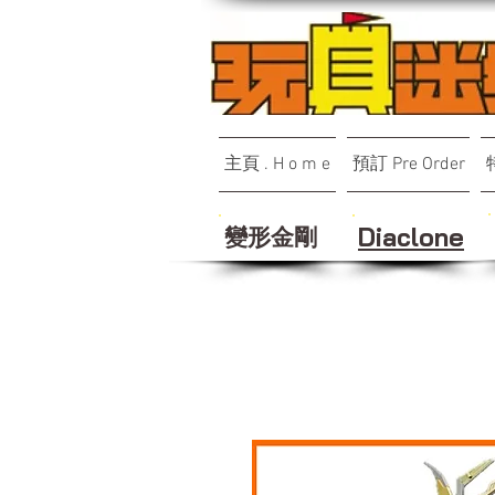
主頁 . H o m e
預訂 Pre Order
變形金剛
Diaclone