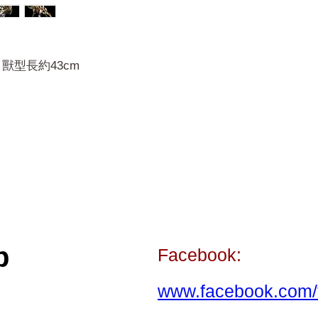
/ 獸型長約43cm
p
Facebook:
www.facebook.com/t