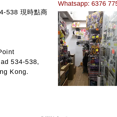
Whatsapp: 6376 77
-538
現時點商
Point
oad 534-538,
ong Kong.