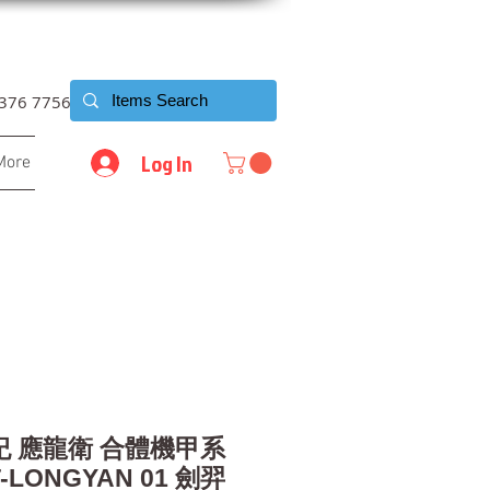
6376 7756
Log In
More
紀 應龍衛 合體機甲系
-LONGYAN 01 劍羿