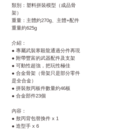
類別：塑料拼裝模型（成品骨
架）
重量：主體約270g、主體+配件
重量約625g
介紹：
● 專屬武裝寒殺龍通過分件再現
● 附帶豐富的武器配件及支架
● 可動性超強，把玩性極佳
● 合金骨架（骨架只是部分零件
是全合金）
● 拼裝敖丙板件數量約46板
● 合金部件23個
內容：
● 敖丙背包替換件 x 1
● 造型手 x 6