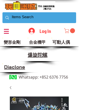
Log In
可動人偶
變形金剛
合金機甲
​爆旋陀螺
Diaclone
Whatsapp:
+852 6376 7756