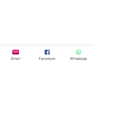
門市 Shop
地址︰
油麻地彌敦道534-538
現時點
商場2樓275A
Email
Facebook
Whatsapp
Address:
275A, 2/F, Ins Point
Mall,Nathan Road 534-538,
Yau Ma Tei, Hong Kong.
Facebook:
www.facebook.com/toyercityhk
Whatsapp:
6376 7756