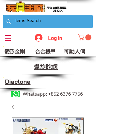
Log In
可動人偶
變形金剛
合金機甲
​爆旋陀螺
Diaclone
Whatsapp:
+852 6376 7756