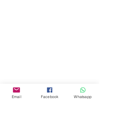
門市 Shop
地址︰
油麻地彌敦道534-538
現時點
商場2樓275A
Address:
275A, 2/F, Ins Point
Mall,Nathan Road 534-538,
Yau Ma Tei, Hong Kong.
Email
Facebook
Whatsapp
Facebook:
www.facebook.com/toyercityhk
Whatsapp:
6376 7756