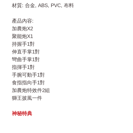
材質: 合金, ABS, PVC, 布料
產品內容:
加農炮X2
聚能炮X1
持握手1對
伸直手掌1對
彎曲手掌1對
指揮手1對
手腕可動手1對
食指指向手1對
加農炮特效件2組
獅王披風一件
神秘特典