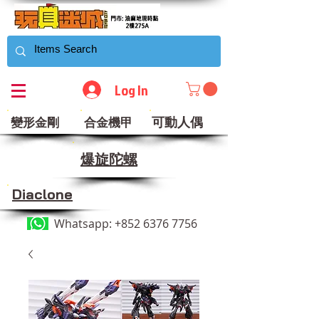
Log In
可動人偶
變形金剛
合金機甲
​爆旋陀螺
Diaclone
Whatsapp:
+852 6376 7756