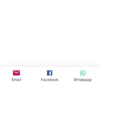
地址︰
油麻地彌敦道534-538
現時點
商場2樓275A
Address:
275A, 2/F, Ins Point
Mall,Nathan Road 534-538,
Yau Ma Tei, Hong Kong.
Facebook:
Email
Facebook
Whatsapp
www.facebook.com/toyercityhk
Whatsapp:
6376 7756