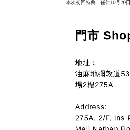
本次初回特典，僅供10月20
門市 Sho
地址︰
油麻地彌敦道534
場2樓275A
Address:
275A, 2/F, Ins 
Mall,Nathan R