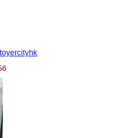
oyercityhk
56