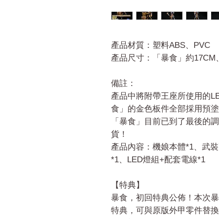
產品材質：塑料ABS、PVC
產品尺寸：「暴食」約17CM
備註：
產品中將附帶王座所使用的L
食」的金色板件全部採用預塗
「暴食」目前已到了最後的調
貨！
產品內容：機娘本體*1、武裝
*1、LED燈組+配套電線*1
【特典】
暴食，初回特典公佈！本次暴
特典，可與原版外甲零件替換