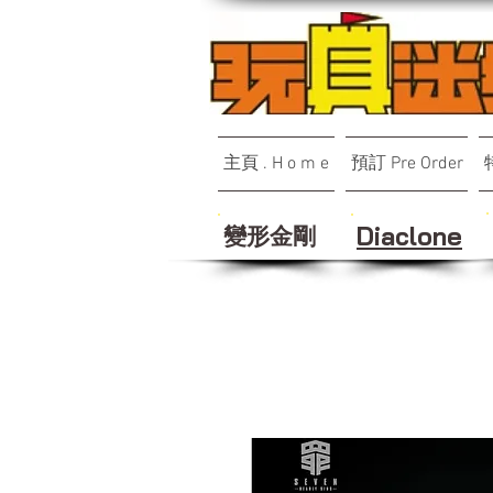
主頁 . H o m e
預訂 Pre Order
變形金剛
Diaclone