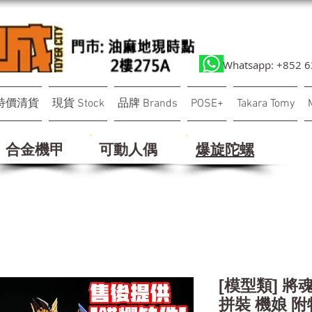
Whatsapp: +852 
特價清貨
現貨 Stock
品牌 Brands
POSE+
Takara Tomy
合金機甲
可動人偶
​爆旋陀螺
[模型類] 將魂
拼裝 機娘 