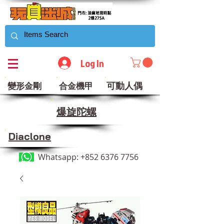
Log In
可動人偶
變形金剛
合金機甲
​爆旋陀螺
Diaclone
Whatsapp:
+852 6376 7756