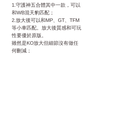
1.守護神五合體其中一款，可以
和WB混天豹匹配；
2.放大後可以和MP、GT、TFM
等小車匹配。放大後質感和可玩
性要優於原版。
雖然是KO放大但細節沒有做任
何刪減；
門市 Shop
地址︰
油麻地彌敦道534-538
現時點
商場2樓275A
Address: