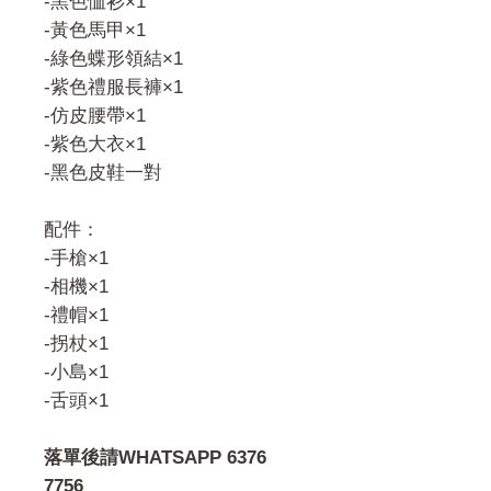
-黑色恤衫×1
-黃色馬甲×1
-綠色蝶形領結×1
-紫色禮服長褲×1
-仿皮腰帶×1
-紫色大衣×1
-黑色皮鞋一對
配件：
-手槍×1
-相機×1
-禮帽×1
-拐杖×1
-小島×1
-舌頭×1
落單後請WHATSAPP 6376
7756