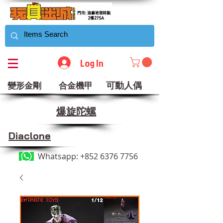
Log In
可動人偶
變形金剛
合金機甲
​爆旋陀螺
Diaclone
Whatsapp:
+852 6376 7756