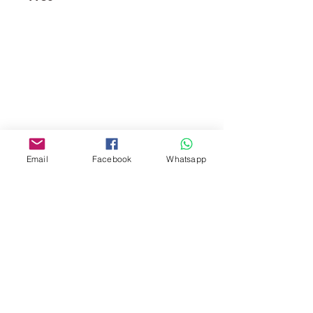
門市 Shop
地址︰
油麻地彌敦道534-538
現時點
商場2樓275A
Email
Facebook
Whatsapp
Address:
275A, 2/F, Ins Point
Mall,Nathan Road 534-538,
Yau Ma Tei, Hong Kong.
Facebook:
www.facebook.com/toyercityhk