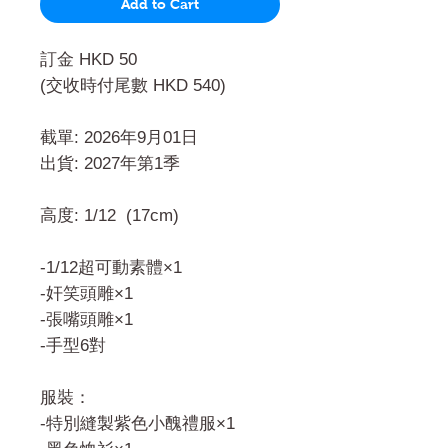
Add to Cart
訂金 HKD 50
(交收時付尾數 HKD 540)
截單: 2026年9月01日
出貨: 2027年第1季
高度: 1/12 (17cm)
-1/12超可動素體×1
-奸笑頭雕×1
-張嘴頭雕×1
-手型6對
服裝：
-特別縫製紫色小醜禮服×1