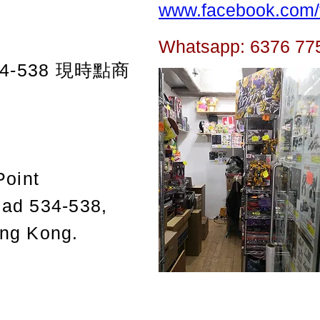
www.facebook.com/t
Whatsapp: 6376 77
-538
現時點商
Point
oad 534-538,
ong Kong.