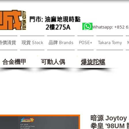
Whatsapp: +852 
特價清貨
現貨 Stock
品牌 Brands
POSE+
Takara Tomy
合金機甲
可動人偶
​爆旋陀螺
暗源 Joytoy 
拳皇 '98U