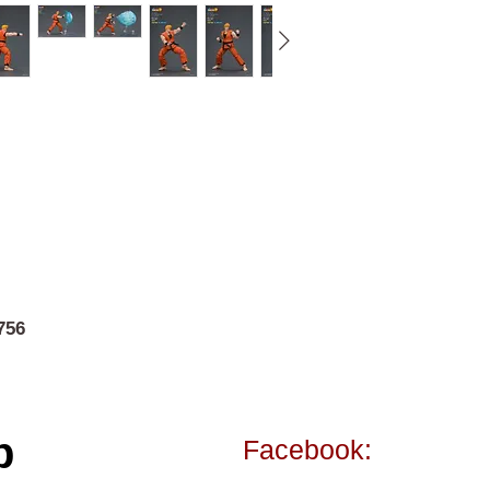
756
p
Facebook: