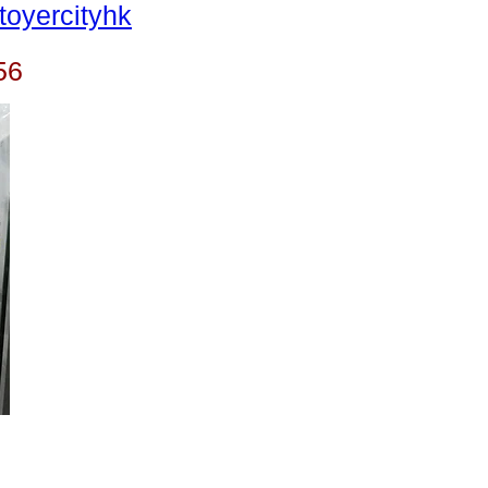
oyercityhk
56