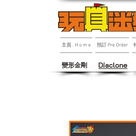
主頁 . H o m e
預訂 Pre Order
變形金剛
Diaclone