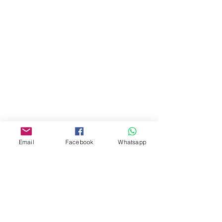
地址︰
油麻地彌敦道534-538
現時點
商場2樓275A
Address:
275A, 2/F, Ins Point
Mall,Nathan Road 534-538,
Yau Ma Tei, Hong Kong.
Email
Facebook
Whatsapp
Facebook:
www.facebook.com/toyercityhk
Whatsapp:
6376 7756