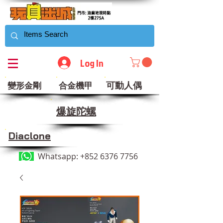
Log In
可動人偶
變形金剛
合金機甲
​爆旋陀螺
Diaclone
Whatsapp:
+852 6376 7756