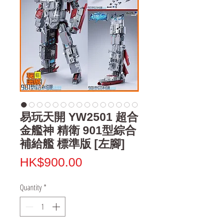
易玩天開 YW2501 超合
金艦神 精衛 901型綜合
補給艦 標準版 [左腳]
Price
HK$900.00
Quantity
*