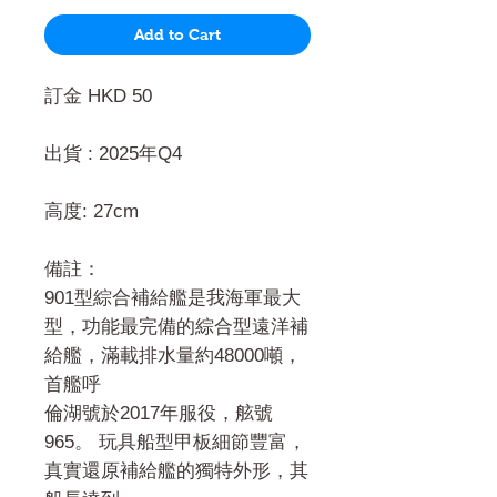
Add to Cart
訂金 HKD 50
出貨 : 2025年Q4
高度: 27cm
備註：
901型綜合補給艦是我海軍最大
型，功能最完備的綜合型遠洋補
給艦，滿載排水量約48000噸，
首艦呼
倫湖號於2017年服役，舷號
965。 玩具船型甲板細節豐富，
真實還原補給艦的獨特外形，其