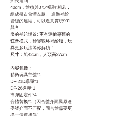
船長達到
40cm，體積與075“祝融”相若，
組成盤古合體左腿。 通過補給
管線的連結，可以逼真實現901
與各
艦的補給場景; 更有運輸導彈的
狂暴模式，秒變戰略補給艦，玩
具更多玩法等你解鎖！
尺寸：船42cm，人頭高27cm
內容包括：
精衛玩具主體*1
DF-21D導彈*1
DF-26導彈*1
導彈固定件*4
合體替換*1（因合體介面與原遼
寧號介面不匹配，固合體需要更
換一個連接件）