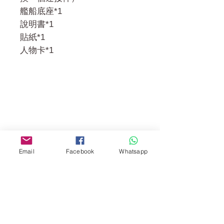
艦船底座*1
說明書*1
貼紙*1
人物卡*1
門市 Shop
地址︰
油麻地彌敦道534-538
現時點
商場2樓275A
Email
Facebook
Whatsapp
Address:
275A, 2/F, Ins Point
Mall,Nathan Road 534-538,