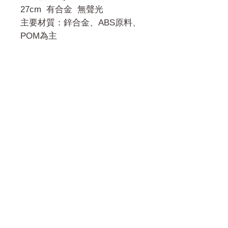
27cm 有合金 無聲光
主要材質：鋅合金、ABS原料、
POM為主
門市 Shop
地址︰
油麻地彌敦道534-538
現時點
商場2樓275A
Address:
275A, 2/F, Ins Point
Mall,Nathan Road 534-538,
Yau Ma Tei, Hong Kong.