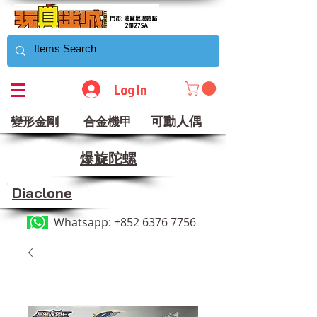
Log In
可動人偶
變形金剛
合金機甲
​爆旋陀螺
Diaclone
Whatsapp:
+852 6376 7756