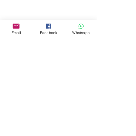
Facebook:
www.facebook.com/toyercityhk
Email
Facebook
Whatsapp
Whatsapp:
6376 7756