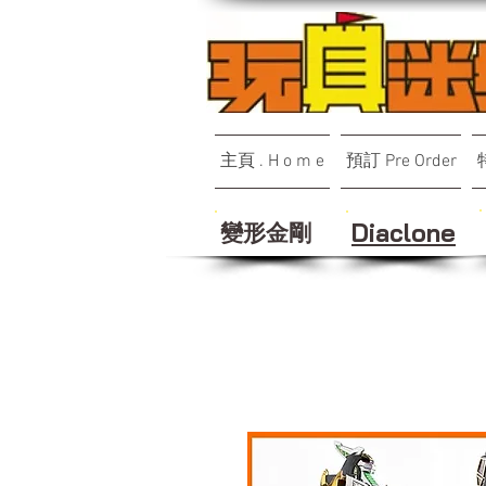
主頁 . H o m e
預訂 Pre Order
變形金剛
Diaclone