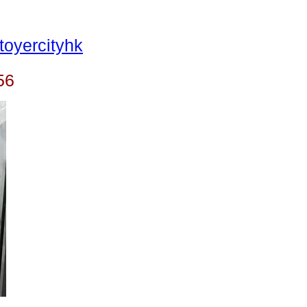
oyercityhk
56