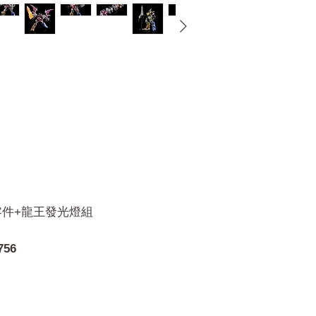
零件+龍王發光燈組
756