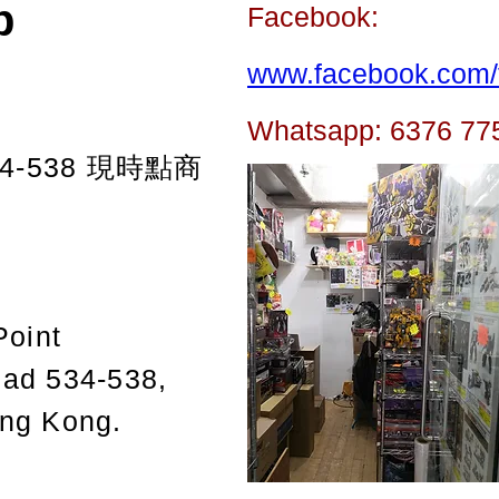
p
Facebook:
www.facebook.com/t
Whatsapp: 6376 77
-538
現時點商
Point
oad 534-538,
ong Kong.