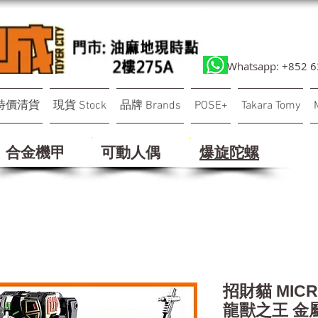
Whatsapp: +852 
特價清貨
現貨 Stock
品牌 Brands
POSE+
Takara Tomy
合金機甲
可動人偶
​爆旋陀螺
招財貓 MICR
龍獸之王 金