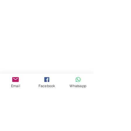
門市 Shop
地址︰
油麻地彌敦道534-538
現時點
商場2樓275A
Address:
275A, 2/F, Ins Point
Mall,Nathan Road 534-538,
Yau Ma Tei, Hong Kong.
Email
Facebook
Whatsapp
Facebook:
www.facebook.com/toyercityhk
Whatsapp:
6376 7756