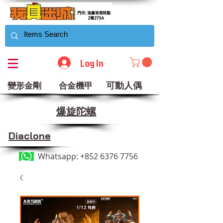
Log In
可動人偶
變形金剛
合金機甲
​爆旋陀螺
Diaclone
Whatsapp:
+852 6376 7756