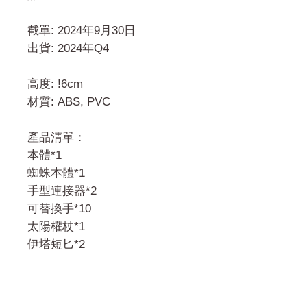
截單: 2024年9月30日
出貨: 2024年Q4
高度: !6cm
材質: ABS, PVC
產品清單：
本體*1
蜘蛛本體*1
手型連接器*2
可替換手*10
太陽權杖*1
伊塔短匕*2