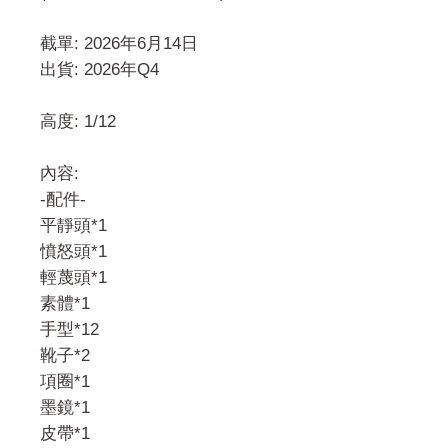
截單: 2026年6月14日
出貨: 2026年Q4
高度: 1/12
內容:
-配件-
平靜頭*1
憤怒頭*1
輕蔑頭*1
素體*1
手型*12
靴子*2
項圈*1
墨鏡*1
皮帶*1