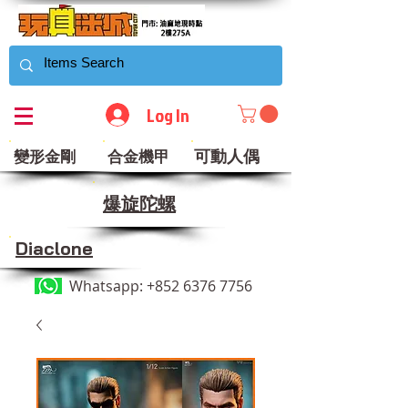
Log In
可動人偶
變形金剛
合金機甲
​爆旋陀螺
Diaclone
Whatsapp:
+852 6376 7756