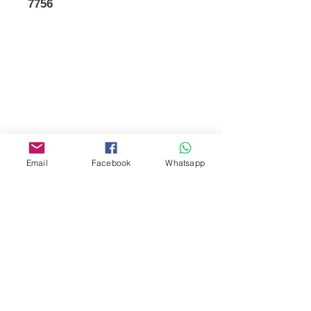
7756
門市 Shop
地址︰
油麻地彌敦道534-538
現時點
商場2樓275A
Email
Facebook
Whatsapp
Address:
275A, 2/F, Ins Point
Mall,Nathan Road 534-538,
Yau Ma Tei, Hong Kong.
Facebook:
www.facebook.com/toyercityhk