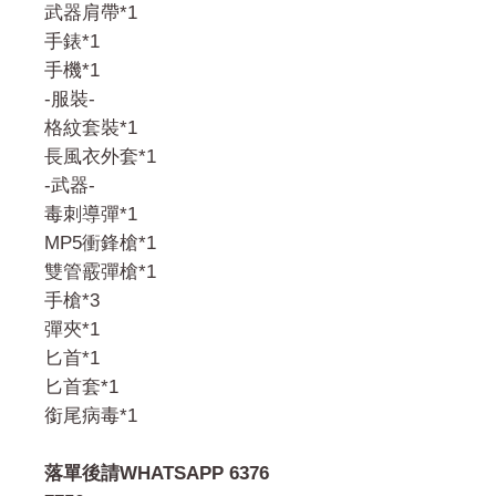
武器肩帶*1
手錶*1
手機*1
-服裝-
格紋套裝*1
長風衣外套*1
-武器-
毒刺導彈*1
MP5衝鋒槍*1
雙管霰彈槍*1
手槍*3
彈夾*1
匕首*1
匕首套*1
銜尾病毒*1
落單後請WHATSAPP 6376