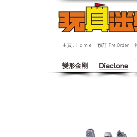
主頁 . H o m e
預訂 Pre Order
變形金剛
Diaclone