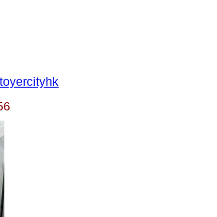
oyercityhk
56