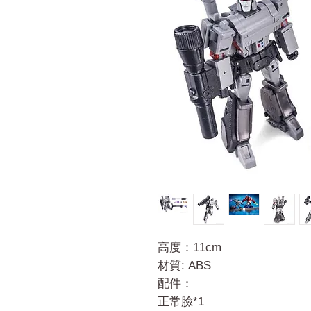
高度：11cm
材質: ABS
配件：
正常臉*1