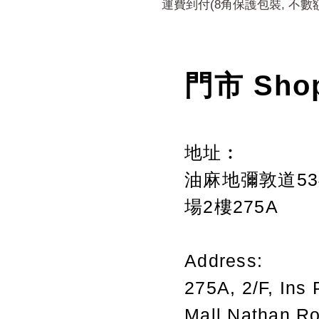
運費到付(8角保護包裝, 不數
門市 Sho
地址︰
油麻地彌敦道534
場2樓275A
Address:
275A, 2/F, Ins 
Mall,Nathan R