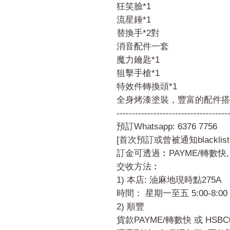
狂笑臉*1
流星錘*1
替換手*2對
消音配件一套
魔力鑰匙*1
狙擊手槍*1
特效件轉換頭*1
全身烤漆塗裝，豐富的配件搭
------------------------------------
預訂Whatsapp: 6376 7756
[首次預訂或曾被通知blacklist:
訂金可透過︰PAYME/轉數快,
交收方法︰
1) 本店: 油麻地現時點275A
時間： 星期一至五 5:00-8:00
2) 順豐
貨款PAYME/轉數快 或 HSB