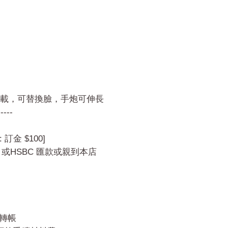
載，可替換臉，手炮可伸長
-----
 訂金 $100]
 或HSBC 匯款或親到本店
C轉帳