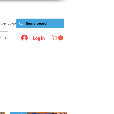
6376 7756
Log In
More