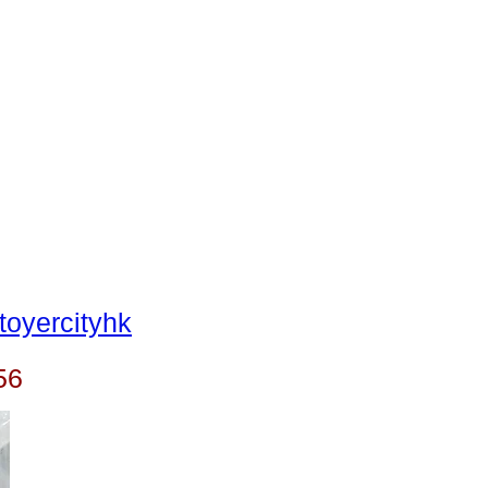
oyercityhk
56