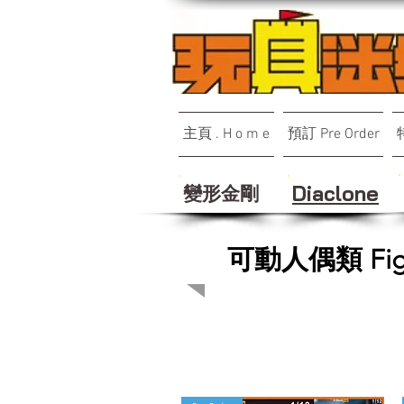
主頁 . H o m e
預訂 Pre Order
變形金剛
Diaclone
可動人偶類 Fig