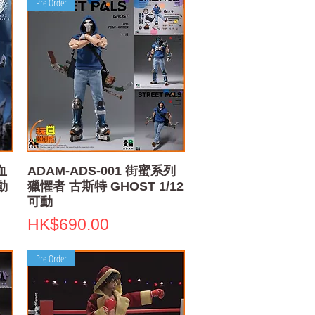
Pre Order
Quick View
血
ADAM-ADS-001 街蜜系列
動
獵懼者 古斯特 GHOST 1/12
可動
Price
HK$690.00
Pre Order