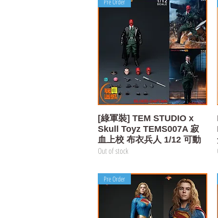
Pre Order
Quick View
[綠軍裝] TEM STUDIO x
Skull Toyz TEMS007A 寂
血上校 布衣兵人 1/12 可動
Out of stock
Pre Order