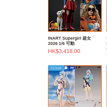
Quick View
INART Supergirl 超女
2026 1/6 可動
Price
HK$3,418.00
Pre Order