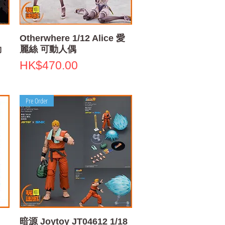
Quick View
Otherwhere 1/12 Alice 愛
動
麗絲 可動人偶
Price
HK$470.00
Pre Order
Quick View
暗源 Joytoy JT04612 1/18