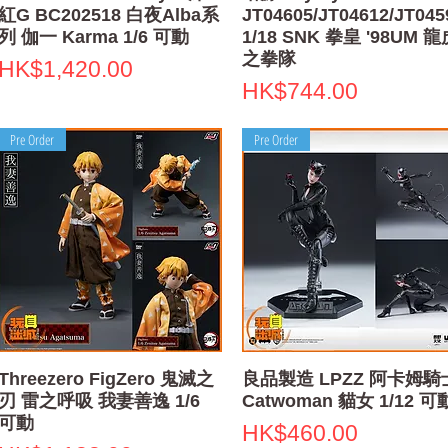
紅G BC202518 白夜Alba系
JT04605/JT04612/JT045
列 伽一 Karma 1/6 可動
1/18 SNK 拳皇 '98UM 
之拳隊
Price
HK$1,420.00
Price
HK$744.00
Pre Order
Pre Order
Quick View
Quick View
Threezero FigZero 鬼滅之
良品製造 LPZZ 阿卡姆騎
刃 雷之呼吸 我妻善逸 1/6
Catwoman 貓女 1/12 可
可動
Price
HK$460.00