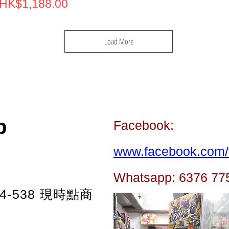
Price
HK$1,188.00
Load More
p
Facebook:
www.facebook.com/t
Whatsapp: 6376 77
-538
現時點商