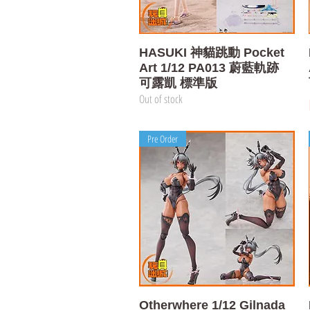
Quick View
HASUKI 神貓跳動 Pocket
Art 1/12 PA013 蔚藍軌跡
可露凱 標準版
Out of stock
Pre Order
Quick View
Otherwhere 1/12 Gilnada