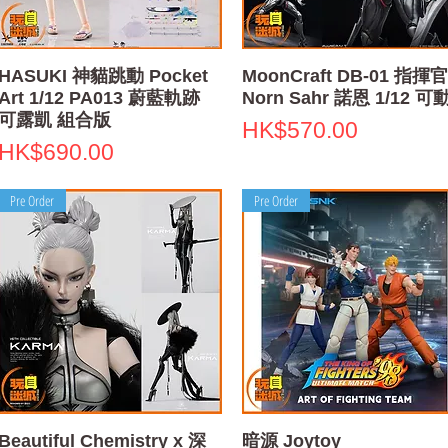
Quick View
Quick View
HASUKI 神貓跳動 Pocket
MoonCraft DB-01 指揮官
Art 1/12 PA013 蔚藍軌跡
Norn Sahr 諾恩 1/12 可
可露凱 組合版
Price
HK$570.00
Price
HK$690.00
Pre Order
Pre Order
Quick View
Quick View
Beautiful Chemistry x 深
暗源 Joytoy