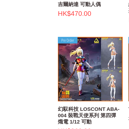
吉爾納達 可動人偶
Price
HK$470.00
Pre Order
Quick View
幻馭科技 LOSCONT ABA-
004 裝戰天使系列 第四彈
熾電 1/12 可動