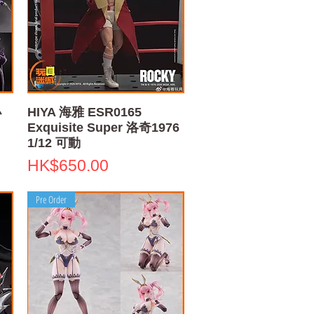
Quick View
小
HIYA 海雅 ESR0165
Exquisite Super 洛奇1976
1/12 可動
Price
HK$650.00
Pre Order