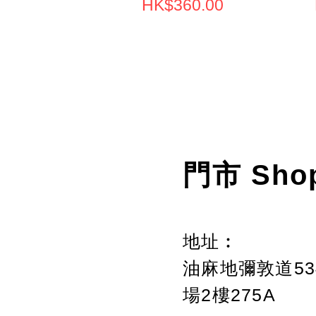
Price
HK$360.00
門市 Sho
地址︰
油麻地彌敦道534
場2樓275A