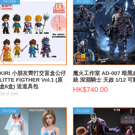
Pre Order
Pre Order
Quick View
Quick View
KIRI 小朋友齊打交盲盒公仔
魔火工作室 AD-007 暗黑
LITTE FIGTHER Vol.1 (原
統 深淵騎士 天啟 1/12 可
盒6盒) 送道具包
Price
HK$740.00
Out of stock
Pre Order
Pre Order