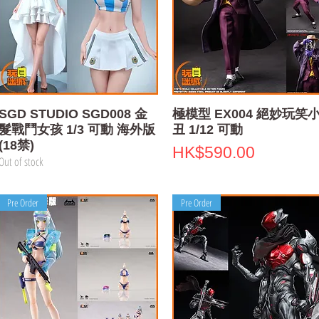
Quick View
Quick View
SGD STUDIO SGD008 金
極模型 EX004 絕妙玩笑
髮戰鬥女孩 1/3 可動 海外版
丑 1/12 可動
(18禁)
Price
HK$590.00
Out of stock
Pre Order
Pre Order