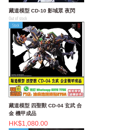
藏道模型 CD-10 影域眾 夜閃
Out of stock
Stock
藏道模型 四聖獸 CD-04 玄武 合
金 機甲成品
Price
HK$1,080.00